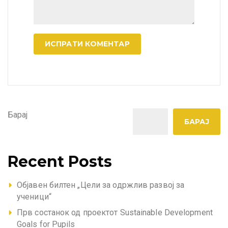
A
l
t
e
Барај
r
БАРАЈ
n
a
t
Recent Posts
i
v
Објавен билтен „Цели за одржлив развој за
e
ученици“
:
Прв состанок од проектот Sustainable Development
Goals for Pupils