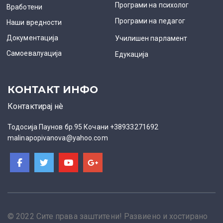
Програми на психолог
Вработени
Програми на педагог
Наши вредности
Документација
Училишен парламент
Самоевалуација
Едукација
КОНТАКТ ИНФО
Контактирај нè
Тодосија Паунов бр.95 Кочани +38933271692
malinapopivanova@yahoo.com
© 2022 Сите права заштитени! Развиено и хостирано