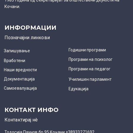
1985 година од Секретаријат за општествени дејности на
Кочани.
ИНФОРМАЦИИ
Позначајни линкови
Годишни програми
Запишување
Програми на психолог
Вработени
Програми на педагог
Наши вредности
Документација
Училишен парламент
Самоевалуација
Едукација
КОНТАКТ ИНФО
Контактирај нè
Тодосија Паунов бр.95 Кочани +38933271692