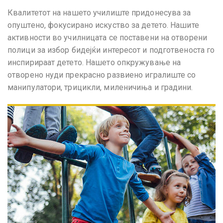
Квалитетот на нашето училиште придонесува за
опуштено, фокусирано искуство за детето. Нашите
активности во училницата се поставени на отворени
полици за избор бидејќи интересот и подготвеноста го
инспирираат детето. Нашето опкружување на
отворено нуди прекрасно развиено игралиште со
манипулатори, трицикли, миленичиња и градини.