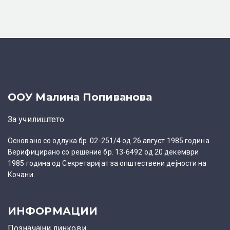
l
t
e
r
n
a
t
i
ООУ Малина Попиванова
v
За училиштето
e
:
Основано со одлука бр. 02-251/4 од 26 август 1985 година.
Верифицирано со решение бр. 13-6492 од 20 декември
1985 година од Секретаријат за општествени дејности на
Кочани.
ИНФОРМАЦИИ
Позначајни линкови