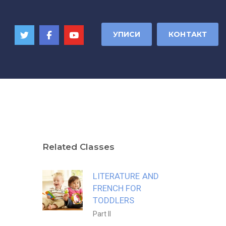
УПИСИ
КОНТАКТ
Related Classes
LITERATURE AND
FRENCH FOR
TODDLERS
Part II