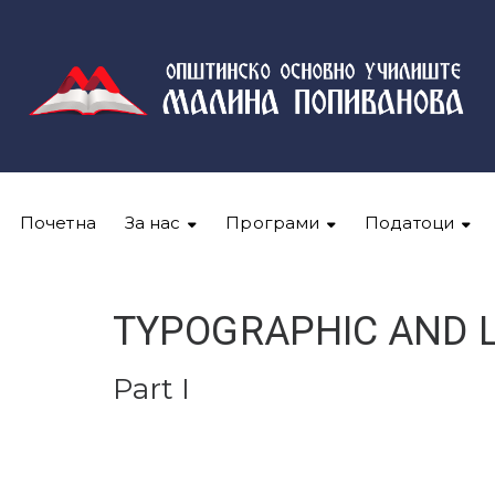
Почетна
За нас
Програми
Податоци
TYPOGRAPHIC AND 
Part I