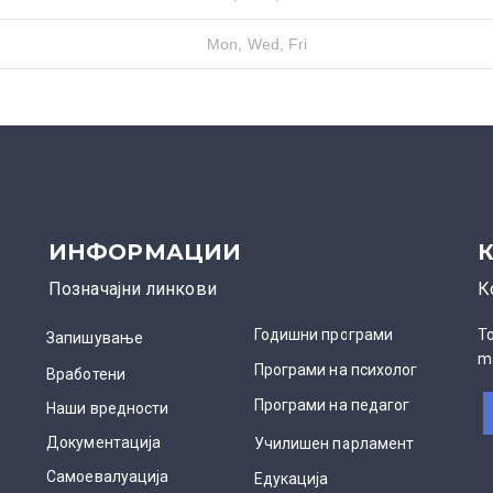
Mon, Wed, Fri
ИНФОРМАЦИИ
Позначајни линкови
К
Годишни програми
Т
Запишување
m
Програми на психолог
Вработени
Програми на педагог
Наши вредности
Документација
Училишен парламент
Самоевалуација
Едукација