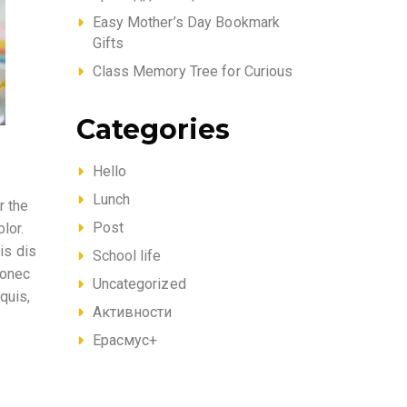
Easy Mother’s Day Bookmark
Gifts
Class Memory Tree for Curious
Categories
Hello
Lunch
r the
Post
lor.
is dis
School life
Donec
Uncategorized
quis,
Активности
Ерасмус+