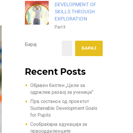
DEVELOPMENT OF
SKILLS THROUGH
EXPLORATION
Part II
Барај
БАРАЈ
Recent Posts
Објавен билтен „Цели за
одржлив развој за ученици“
Прв состанок од проектот
Sustainable Development Goals
for Pupils
Сообраќајна едукација за
првоодделенците