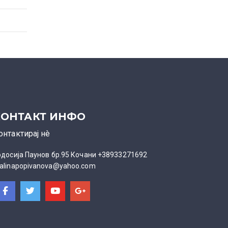
КОНТАКТ ИНФО
онтактирај нè
одосија Паунов бр.95 Кочани +38933271692
alinapopivanova@yahoo.com