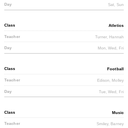
Sat, Sun
Atletics
Turner, Hannah
Mon, Wed, Fri
Football
Edison, Molley
Tue, Wed, Fri
Music
Smiley, Barney