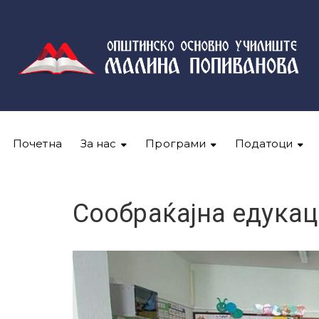
Почетна
За нас
Програми
Податоци
Сообраќајна едукац