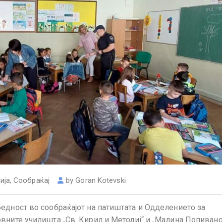
ија
,
Сообраќај
by
Goran Kotevski
едност во сообраќајот на патиштата и Одделението за
вните училишта „Св. Кирил и Методиј“ и „Малина Попиван