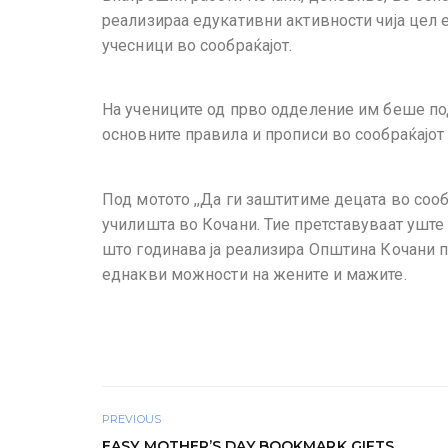
реализираа едукативни активности чија цел 
учесници во сообраќајот.
На учениците од прво одделение им беше п
основните правила и прописи во сообраќајот к
Под мотото ,,Да ги заштитиме децата во сооб
училишта во Кочани. Тие претставуваат уште
што годинава ја реализира Општина Кочани п
еднакви можности на жените и мажите.
PREVIOUS
EASY MOTHER’S DAY BOOKMARK GIFTS