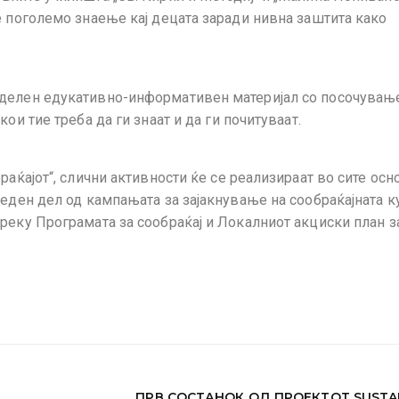
е поголемо знаење кај децата заради нивна заштита како
оделен едукативно-информативен материјал со посочувањ
ои тие треба да ги знаат и да ги почитуваат.
раќајот“, слични активности ќе се реализираат во сите осн
 еден дел од кампањата за зајакнување на сообраќајната к
реку Програмата за сообраќај и Локалниот акциски план з
ПРВ СОСТАНОК ОД ПРОЕКТОТ SUSTA