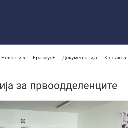
Новости
Ерасмус+
Документација
Контакт
ија за првоодделенците