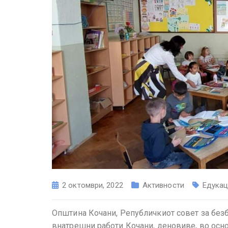
2 октомври, 2022
Активности
Едукац
Општина Кочани, Републичкиот совет за безб
внатрешни работи Кочани, деновиве, во осно