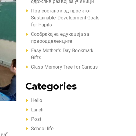
одржлив развој за ученици“
Прв состанок од проектот
Sustainable Development Goals
for Pupils
Сообраќајна едукација за
првоодделенците
Easy Mother’s Day Bookmark
Gifts
Class Memory Tree for Curious
Categories
Hello
Lunch
Post
School life
ова“