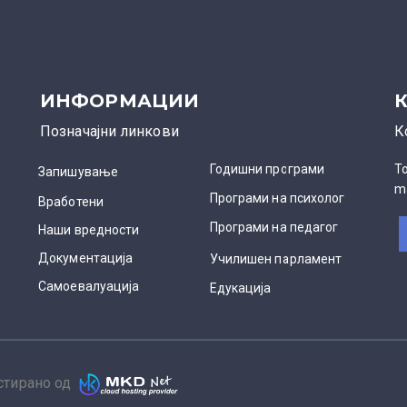
ИНФОРМАЦИИ
Позначајни линкови
К
Годишни програми
Т
Запишување
m
Програми на психолог
Вработени
Програми на педагог
Наши вредности
Документација
Училишен парламент
Самоевалуација
Едукација
остирано од