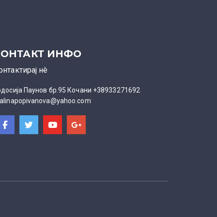
КОНТАКТ ИНФО
онтактирај нè
одосија Паунов бр.95 Кочани +38933271692
alinapopivanova@yahoo.com