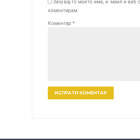
Зачувај го моето име, е-маил и веб 
коментирам.
Коментар
*
A
l
t
e
r