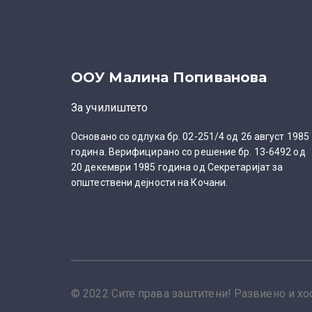
n
a
t
i
ООУ Малина Попиванова
v
e
За училиштето
:
Основано со одлука бр. 02-251/4 од 26 август 1985
година. Верифицирано со решение бр. 13-6492 од
20 декември 1985 година од Секретаријат за
општествени дејности на Кочани.
© 2022 Сите права заштитени! Развиено и х