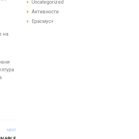
Uncategorized
Активности
Ерасмус+
е на
овни
ултура
а
NEXT
INABLE