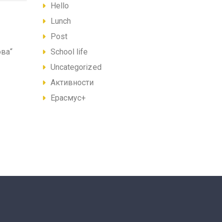
Hello
Lunch
Post
School life
ова“
Uncategorized
Активности
Ерасмус+