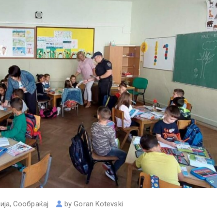
ија
,
Сообраќај
by
Goran Kotevski