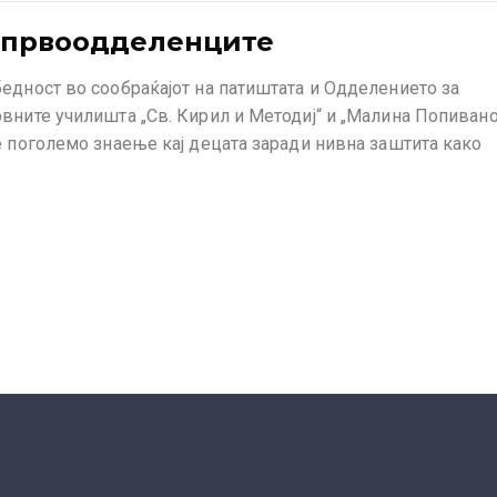
а првоодделенците
едност во сообраќајот на патиштата и Одделението за
вните училишта „Св. Кирил и Методиј“ и „Малина Попиван
е поголемо знаење кај децата заради нивна заштита како