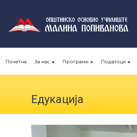
Почетна
За нас
Програми
Податоци
Едукација