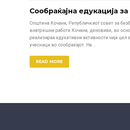
Сообраќајна едукација з
Општина Кочани, Републичкиот совет за безб
внатрешни работи Кочани, деновиве, во осно
реализираа едукативни активности чија цел 
учесници во сообраќајот. На
…
READ MORE