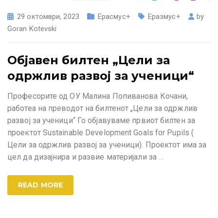
29 октомври, 2023
Ерасмус+
Еразмус+
by
Goran Kotevski
Објавен билтен „Цели за
одржлив развој за ученици“
Професорите од ОУ Малина Попиванова Кочани,
работеа на преводот на билтенот „Цели за одржлив
развој за ученици“ Го објавуваме првиот билтен за
проектот Sustainable Development Goals for Pupils (
Цели за одржлив развој за ученици). Проектот има за
цел да дизајнира и развие материјали за
…
READ MORE