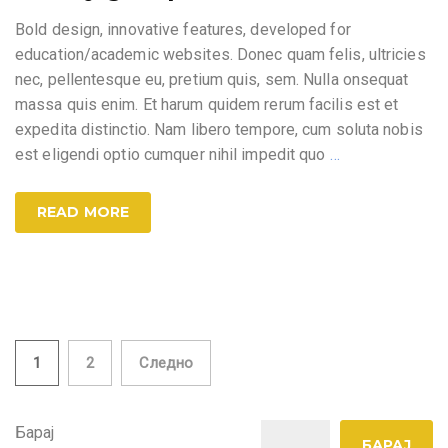
Bold design, innovative features, developed for
education/academic websites. Donec quam felis, ultricies
nec, pellentesque eu, pretium quis, sem. Nulla onsequat
massa quis enim. Et harum quidem rerum facilis est et
expedita distinctio. Nam libero tempore, cum soluta nobis
est eligendi optio cumquer nihil impedit quo
…
READ MORE
Posts
1
2
Следно
pagination
Барај
БАРАЈ