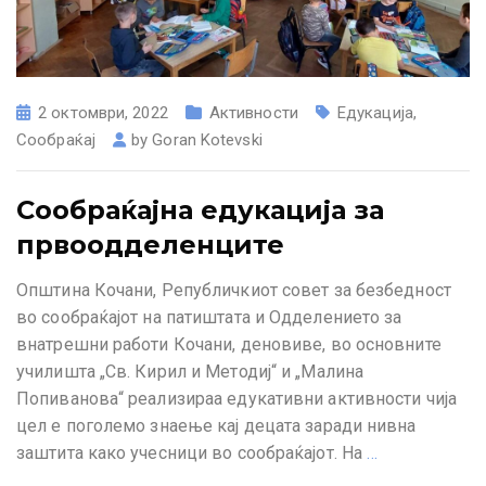
2 октомври, 2022
Активности
Едукација
,
Сообраќај
by
Goran Kotevski
Сообраќајна едукација за
првоодделенците
Општина Кочани, Републичкиот совет за безбедност
во сообраќајот на патиштата и Одделението за
внатрешни работи Кочани, деновиве, во основните
училишта „Св. Кирил и Методиј“ и „Малина
Попиванова“ реализираа едукативни активности чија
цел е поголемо знаење кај децата заради нивна
заштита како учесници во сообраќајот. На
…