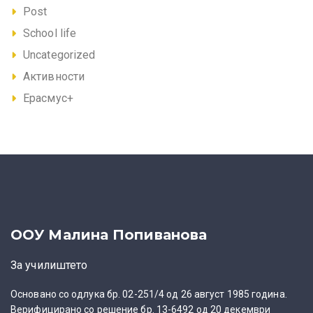
Post
School life
Uncategorized
Активности
Ерасмус+
ООУ Малина Попиванова
За училиштето
Основано со одлука бр. 02-251/4 од 26 август 1985 година.
Верифицирано со решение бр. 13-6492 од 20 декември