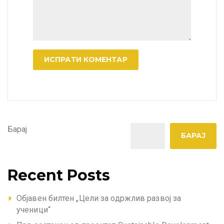
A
l
t
e
Барај
r
БАРАЈ
n
a
t
Recent Posts
i
v
Објавен билтен „Цели за одржлив развој за
e
ученици“
: