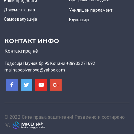
Наши вредности
Документација
Училишен парламент
Самоевалуација
Едукација
КОНТАКТ ИНФО
Контактирај нè
Тодосија Паунов бр.95 Кочани +38933271692
malinapopivanova@yahoo.com
© 2022 Сите права заштитени! Развиено и хостирано
од