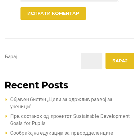
A
l
t
e
Барај
r
БАРАЈ
n
a
t
Recent Posts
i
v
Објавен билтен „Цели за одржлив развој за
e
ученици“
:
Прв состанок од проектот Sustainable Development
Goals for Pupils
Сообраќајна едукација за првоодделенците