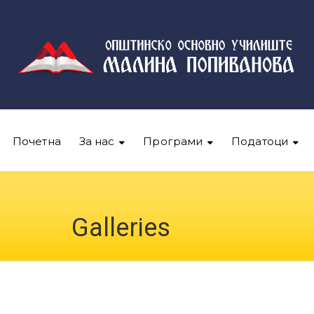
Почетна
За нас
Програми
Податоци
Galleries