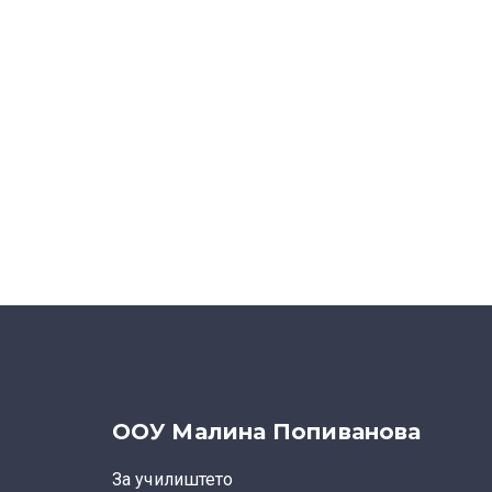
ООУ Малина Попиванова
За училиштето