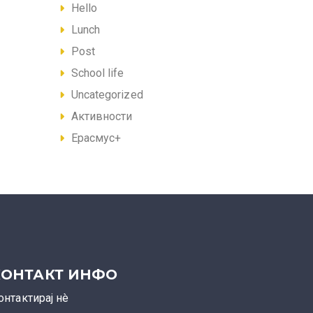
Hello
Lunch
Post
School life
Uncategorized
Активности
Ерасмус+
КОНТАКТ ИНФО
онтактирај нè