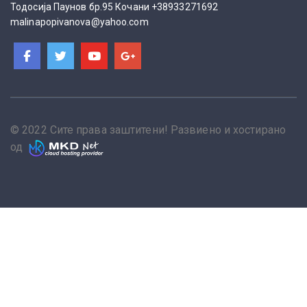
Тодосија Паунов бр.95 Кочани +38933271692
malinapopivanova@yahoo.com
© 2022 Сите права заштитени! Развиено и хостирано
од