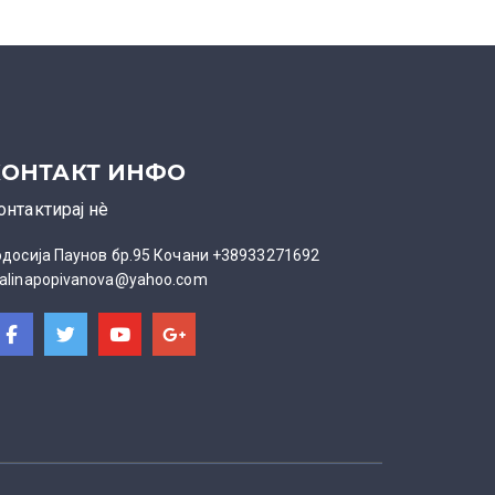
КОНТАКТ ИНФО
онтактирај нè
одосија Паунов бр.95 Кочани +38933271692
alinapopivanova@yahoo.com