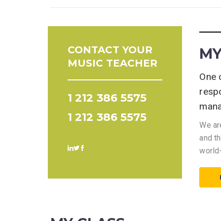
CONTACT YOUR
MY
MUSIC TEACHER
One 
respo
1 212 386 5575
mana
1 212 386 5575
We are
and t
world-