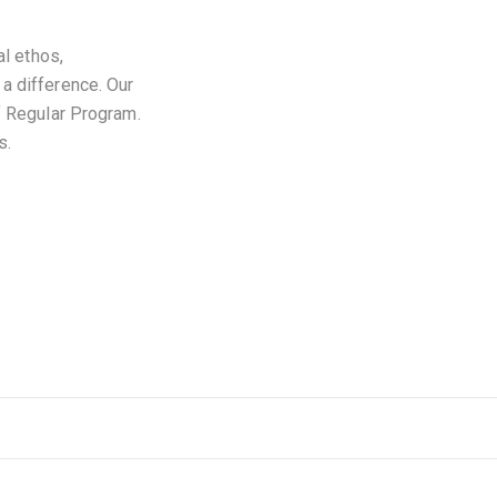
al ethos,
a difference. Our
f Regular Program.
s.