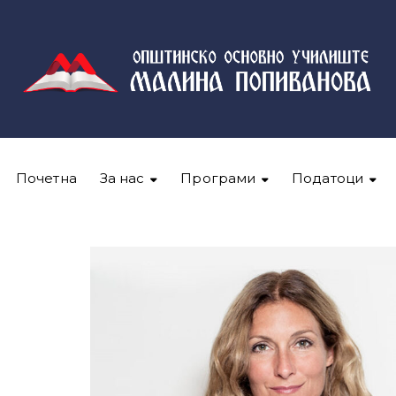
Почетна
За нас
Програми
Податоци