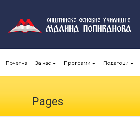
Почетна
За нас
Програми
Податоци
Pages