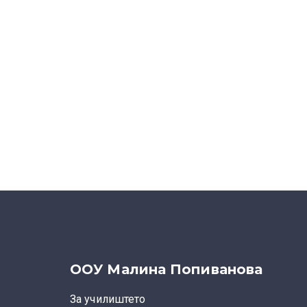
ООУ Малина Попиванова
За училиштето