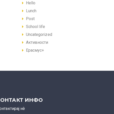
Hello
Lunch
Post
School life
Uncategorized
Активности
Ерасмус+
КОНТАКТ ИНФО
онтактирај нè